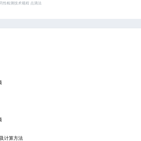
虫剂抗药性检测技术规程 点滴法
额
额
限额及计算方法